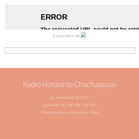
Escuchenos en:
Radio Horizonte Chachapoyas
Jr. Amazonas N° 1177
Apartado 69 - Telf. 041 - 477793
Chachapoyas - Amazonas - Perú